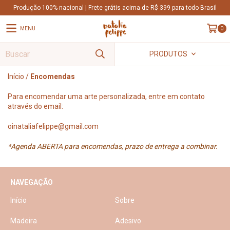
Produção 100% nacional | Frete grátis acima de R$ 399 para todo Brasil
MENU
0
PRODUTOS
Início
/
Encomendas
Para encomendar uma arte personalizada, entre em contato
através do email:
oinataliafelippe@gmail.com
*Agenda ABERTA para encomendas, prazo de entrega a combinar.
NAVEGAÇÃO
Início
Sobre
Madeira
Adesivo