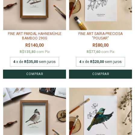
FINE ART PARDAL HAHNEMÜHLE
FINE ART SAÍRA-PRECIOSA
BAMBOO 290G
"POUSAR"
R$140,00
R$80,00
R$135,80
com
Pix
R$77,60
com
Pix
4
x de
R$35,00
sem juros
4
x de
R$20,00
sem juros
COMPRAR
COMPRAR