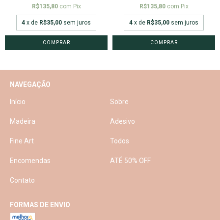
R$135,80
com
Pix
R$135,80
com
Pix
4
x de
R$35,00
sem juros
4
x de
R$35,00
sem juros
COMPRAR
COMPRAR
NAVEGAÇÃO
Início
Sobre
Madeira
Adesivo
Fine Art
Todos
Encomendas
ATÉ 50% OFF
Contato
FORMAS DE ENVIO