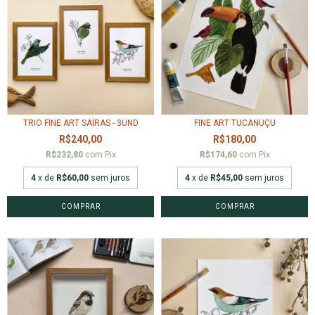
TRIO FINE ART SAÍRAS - 3UND
FINE ART TUCANUÇU
R$240,00
R$180,00
R$232,80
com
Pix
R$174,60
com
Pix
4
x de
R$60,00
sem juros
4
x de
R$45,00
sem juros
COMPRAR
COMPRAR