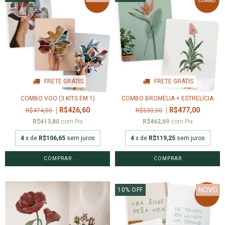
FRETE GRÁTIS
FRETE GRÁTIS
COMBO VOO (3 KITS EM 1)
COMBO BROMÉLIA + ESTRELÍCIA
R$426,60
R$477,00
R$474,00
R$530,00
R$413,80
com
Pix
R$462,69
com
Pix
4
x de
R$106,65
sem juros
4
x de
R$119,25
sem juros
NOVO
10
%
OFF