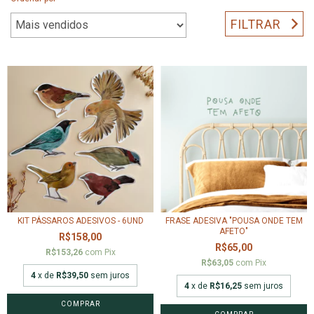
FILTRAR
KIT PÁSSAROS ADESIVOS - 6UND
FRASE ADESIVA "POUSA ONDE TEM
AFETO"
R$158,00
R$65,00
R$153,26
com
Pix
R$63,05
com
Pix
4
x de
R$39,50
sem juros
4
x de
R$16,25
sem juros