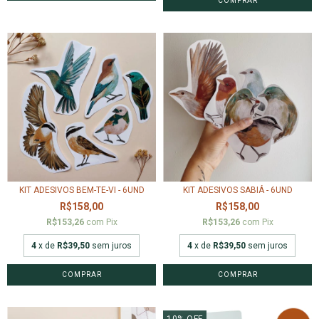
COMPRAR
KIT ADESIVOS BEM-TE-VI - 6UND
KIT ADESIVOS SABIÁ - 6UND
R$158,00
R$158,00
R$153,26
com
Pix
R$153,26
com
Pix
4
x de
R$39,50
sem juros
4
x de
R$39,50
sem juros
10
%
OFF