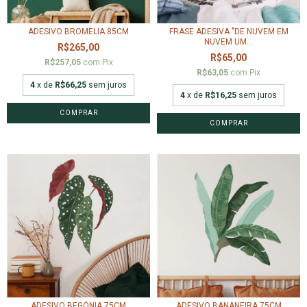
ADESIVO BROMÉLIA 85CM
FRASE ADESIVA "DE NUVEM EM
NUVEM UM...
R$265,00
R$65,00
R$257,05
com
Pix
R$63,05
com
Pix
4
x de
R$66,25
sem juros
4
x de
R$16,25
sem juros
COMPRAR
ADESIVO BEGÔNIA 75CM
ADESIVO BANANEIRA 75CM