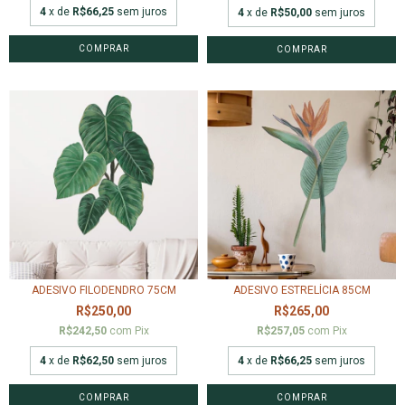
4
x de
R$66,25
sem juros
4
x de
R$50,00
sem juros
ADESIVO FILODENDRO 75CM
ADESIVO ESTRELÍCIA 85CM
R$250,00
R$265,00
R$242,50
com
Pix
R$257,05
com
Pix
4
x de
R$62,50
sem juros
4
x de
R$66,25
sem juros