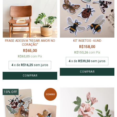
FRASE ADESIVA "REGAR AMOR NO
KIT INSETOS - 6UND
CORAÇÃO"
R$158,00
R$65,00
R$153,26
com
Pix
R$63,05
com
Pix
4
x de
R$39,50
sem juros
4
x de
R$16,25
sem juros
COMPRAR
10
%
OFF