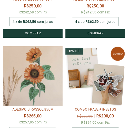
R$250,00
R$250,00
R$242,50
com
Pix
R$242,50
com
Pix
4
x de
R$62,50
sem juros
4
x de
R$62,50
sem juros
10
%
OFF
ADESIVO GIRASSOL 85CM
COMBO FRASE + INSETOS
R$265,00
R$200,00
R$223,00
R$257,05
com
Pix
R$194,00
com
Pix