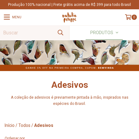
Produção 100% nacional | Frete grátis acima de R$ 399 para todo Brasil
MENU
0
PRODUTOS
Adesivos
A coleção de adesivos é previamente pintada à mão, inspirados nas
espécies do Brasil.
Início
/
Todos
/
Adesivos
Ordenar por