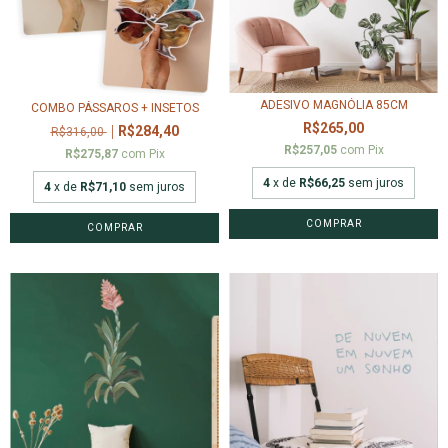
ADESIVO MAGNÓLIA 85CM
COMBO PÁSSAROS + INSETOS
R$265,00
R$284,40
R$316,00
R$257,05
com
Pix
R$275,87
com
Pix
4
x de
R$66,25
sem juros
4
x de
R$71,10
sem juros