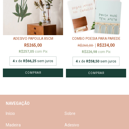
ADESIVO PAPOULA 85CM
COMBO POESIA PARA PAREDE
R$265,00
R$234,00
R$260,00
R$257,05
com
Pix
R$226,98
com
Pix
4
x de
R$66,25
sem juros
4
x de
R$58,50
sem juros
NAVEGAÇÃO
Início
Sobre
Madeira
Adesivo