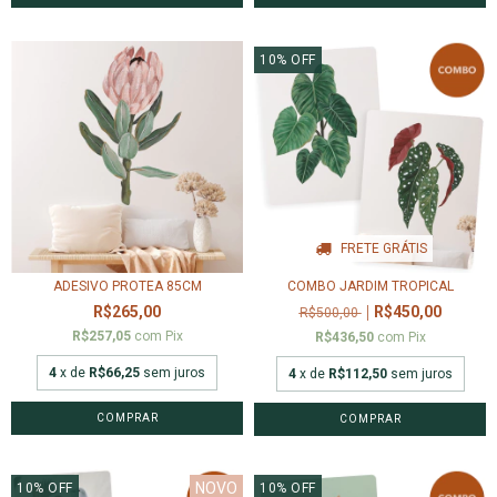
10
%
OFF
FRETE GRÁTIS
ADESIVO PROTEA 85CM
COMBO JARDIM TROPICAL
R$265,00
R$450,00
R$500,00
R$257,05
com
Pix
R$436,50
com
Pix
4
x de
R$66,25
sem juros
4
x de
R$112,50
sem juros
NOVO
10
%
OFF
10
%
OFF